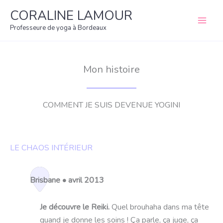
Aller
CORALINE LAMOUR
au
Professeure de yoga à Bordeaux
contenu
Mon histoire
COMMENT JE SUIS DEVENUE YOGINI
LE CHAOS INTÉRIEUR
Brisbane • avril 2013
Je découvre le Reiki.
Quel brouhaha dans ma tête
quand je donne les soins ! Ça parle, ça juge, ça